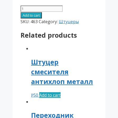
Штуцер
под
Add to cart
врезку
SKU:
463
Category:
Штуцеры
в
Related products
коллектор
Digitronic
(под
шестигранник)
quantity
Штуцер
смесителя
антихлоп металл
50
Add to cart
Р
Переходник