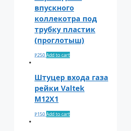
впускного
коллекотра под
трубку пластик
(проглотыш)
250
Add to cart
Р
Штуцер входа газа
рейки Valtek
M12Х1
150
Add to cart
Р