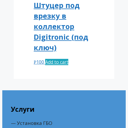
Штуцер под
врезку в
коллектор
Digitronic (под
ключ)
100
Add to cart
Р
Услуги
— Установка ГБО