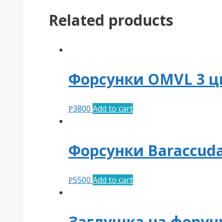
с
датчиком
Related products
(заводские)
quantity
Форсунки OMVL 3 ц
3800
Add to cart
Р
Форсунки Baraccud
5500
Add to cart
Р
Заглушка на форун