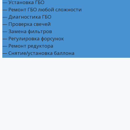
— Установка ГБО
— Ремонт ГБО любой сложности
— Диагностика ГБО
— Проверка свечей
— Замена фильтров
— Регулировка форсунок
— Ремонт редуктора
— Снятие/установка баллона
Часы работы
Пн – Пт: 09:00 – 18:00
Мы на связи
г. Ростов-на-Дону,
ул. Вити Черевичкина, 87
+7 (918) 558-94-40 — Отдел продаж