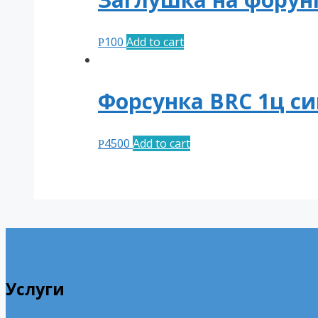
100
Add to cart
Р
Форсунка BRC 1ц син
4500
Add to cart
Р
Услуги