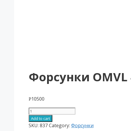
Форсунки OMVL 
10500
Р
Форсунки
OMVL
Add to cart
4ц
SKU:
837
Category:
Форсунки