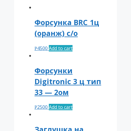
quantity
Форсунка BRC 1ц
(оранж) с/о
4500
Add to cart
Р
Форсунки
Digitronic 3 ц тип
33 — 2ом
2500
Add to cart
Р
Заглушка на