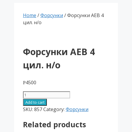
Home
/
Форсунки
/ Форсунки АЕВ 4
цил. н/о
Форсунки АЕВ 4
цил. н/о
4500
Р
Форсунки
АЕВ
Add to cart
4
SKU:
857
Category:
Форсунки
цил.
Related products
н/
о