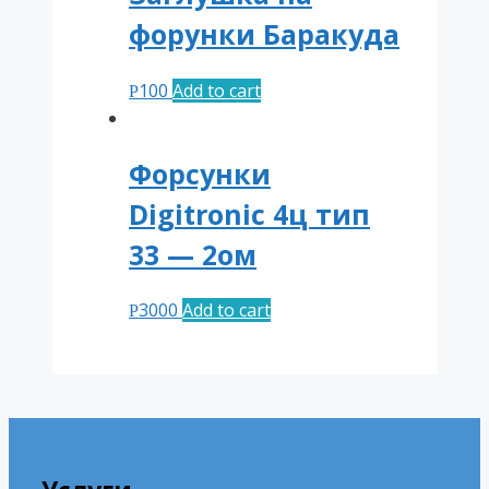
форунки Баракуда
100
Add to cart
Р
Форсунки
Digitronic 4ц тип
33 — 2ом
3000
Add to cart
Р