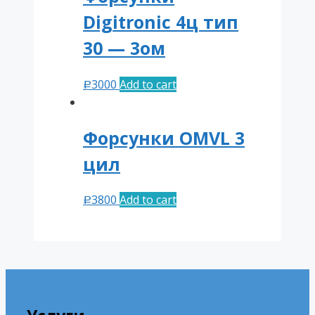
Digitronic 4ц тип
30 — 3ом
3000
Add to cart
Р
Форсунки OMVL 3
цил
3800
Add to cart
Р