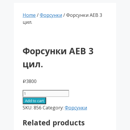
Home
/
Форсунки
/ Форсунки АЕВ 3
цил.
Форсунки АЕВ 3
цил.
3800
Р
Форсунки
АЕВ
Add to cart
3
SKU:
856
Category:
Форсунки
цил.
Related products
quantity