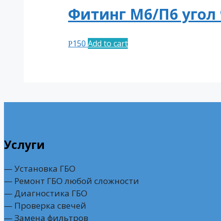
Фитинг М6/П6 угол 
150
Add to cart
Р
Услуги
— Установка ГБО
— Ремонт ГБО любой сложности
— Диагностика ГБО
— Проверка свечей
— Замена фильтров