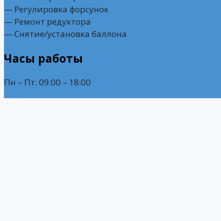
— Регулировка форсунок
— Ремонт редуктора
— Снятие/установка баллона
Часы работы
Пн – Пт: 09:00 – 18:00
Мы на связи
г. Ростов-на-Дону,
ул. Вити Черевичкина, 87
+7 (918) 558-94-40 — Отдел продаж
+7 (938) 131-33-35 — Мастерская
as.gaz.auto@ya.ru