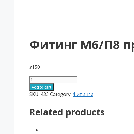
Фитинг М6/П8 
150
Р
Фитинг
М6/
Add to cart
П8
SKU:
432
Category:
Фитинги
прямой
quantity
Related products