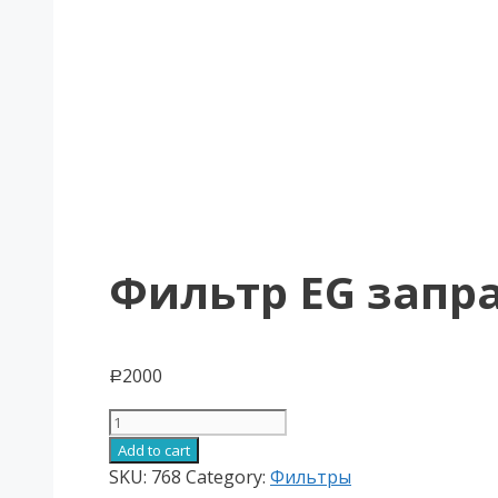
Фильтр EG запра
2000
Р
Фильтр
EG
Add to cart
заправочной
SKU:
768
Category:
Фильтры