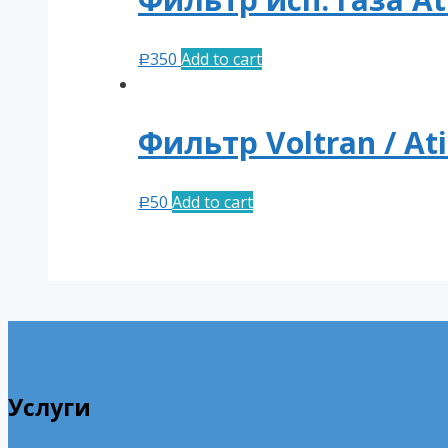
350
Add to cart
Р
Фильтp Voltran / At
50
Add to cart
Р
Услуги