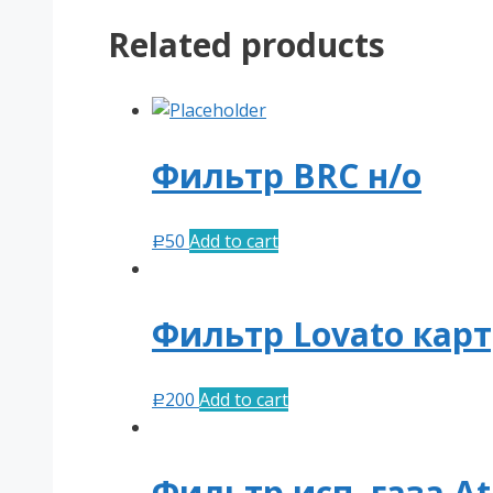
магистрали
(8/8)
Related products
quantity
Фильтр BRC н/о
50
Add to cart
Р
Фильтр Lovato кар
200
Add to cart
Р
Фильтр исп. газа At