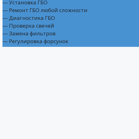
— Установка ГБО
— Ремонт ГБО любой сложности
— Диагностика ГБО
— Проверка свечей
— Замена фильтров
— Регулировка форсунок
— Ремонт редуктора
— Снятие/установка баллона
Часы работы
Пн – Пт: 09:00 – 18:00
Мы на связи
г. Ростов-на-Дону,
ул. Вити Черевичкина, 87
+7 (918) 558-94-40 — Отдел продаж