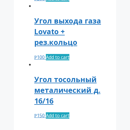
Угол выхода газа
Lovato +
рез.кольцо
100
Add to cart
Р
Угол тосольный
металический д.
16/16
150
Add to cart
Р