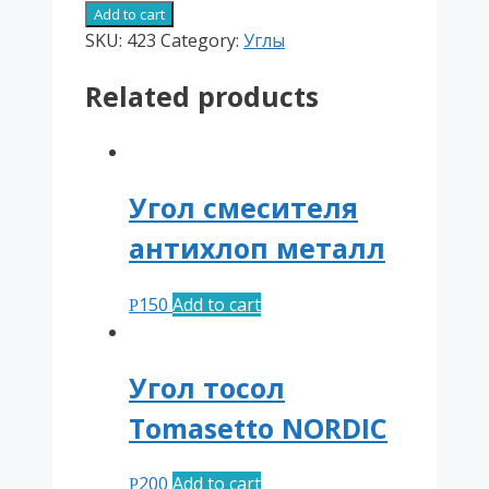
тосол
Add to cart
Atiker/Lovato
SKU:
423
Category:
Углы
(2
Related products
резиновых
кольца)
quantity
Угол смесителя
антихлоп металл
150
Add to cart
Р
Угол тосол
Tomasetto NORDIC
200
Add to cart
Р