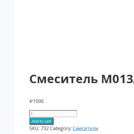
Смеситель М013
1000
Р
Смеситель
М013А
Add to cart
quantity
SKU:
732
Category:
Смесители