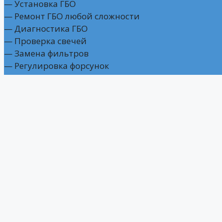
— Установка ГБО
— Ремонт ГБО любой сложности
— Диагностика ГБО
— Проверка свечей
— Замена фильтров
— Регулировка форсунок
— Ремонт редуктора
— Снятие/установка баллона
Часы работы
Пн – Пт: 09:00 – 18:00
Мы на связи
г. Ростов-на-Дону,
ул. Вити Черевичкина, 87
+7 (918) 558-94-40 — Отдел продаж