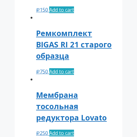
150
Add to cart
Р
Ремкомплект
BIGAS RI 21 старого
образца
750
Add to cart
Р
Мембрана
тосольная
редуктора Lovato
250
Add to cart
Р