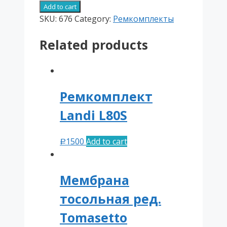
Tomasetto
Add to cart
AT07
SKU:
676
Category:
Ремкомплекты
(с
Related products
фильтром,
три
мембраны)
quantity
Ремкомплект
Landi L80S
1500
Add to cart
Р
Мембрана
тосольная ред.
Tomasetto