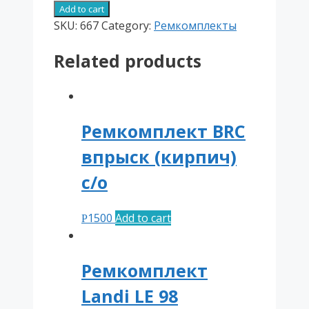
Lovato
Add to cart
р/
SKU:
667
Category:
Ремкомплекты
в
Related products
со
средним
фильтом
(RGJ
3,2;
Ремкомплект BRC
3,2
впрыск (кирпич)
L)
quantity
с/о
1500
Add to cart
Р
Ремкомплект
Landi LE 98