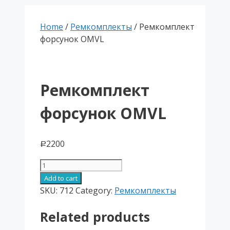
Home
/
Ремкомплекты
/ Ремкомплект
форсунок OMVL
Ремкомплект
форсунок OMVL
2200
Р
Ремкомплект
форсунок
Add to cart
OMVL
SKU:
712
Category:
Ремкомплекты
quantity
Related products