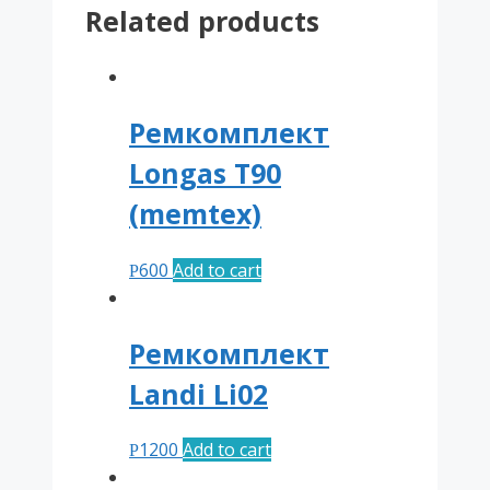
Related products
впрыск
quantity
Ремкомплект
Longas T90
(memtex)
600
Add to cart
Р
Ремкомплект
Landi Li02
1200
Add to cart
Р