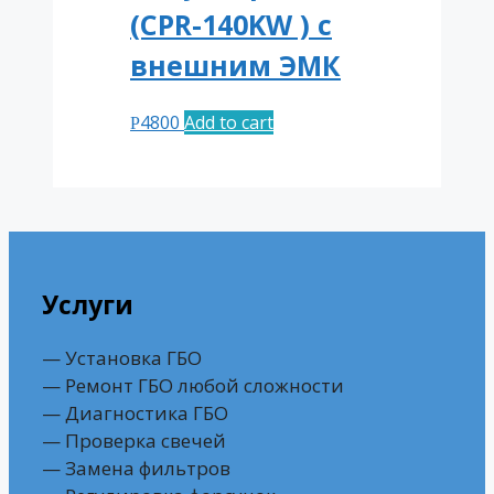
(CPR-140KW ) с
внешним ЭМК
4800
Add to cart
Р
Услуги
— Установка ГБО
— Ремонт ГБО любой сложности
— Диагностика ГБО
— Проверка свечей
— Замена фильтров