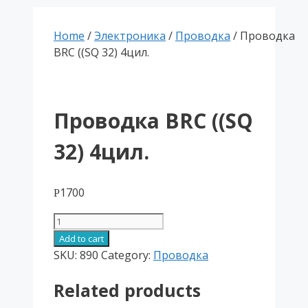
Home
/
Электроника
/
Проводка
/ Проводка
BRC ((SQ 32) 4цил.
Проводка BRC ((SQ
32) 4цил.
1700
Р
Проводка
BRC
Add to cart
((SQ
SKU:
890
Category:
Проводка
32)
Related products
4цил.
quantity