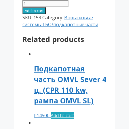
Подкапотная
часть
Add to cart
BRC
SKU:
153
Category:
Впрысковые
Alba
системы ГБО/подкапотные части
2
Related products
ом
(до100
к/
вт)
(с
Подкапотная
жиклерами)
часть OMVL Sever 4
quantity
ц. (CPR 110 kw,
рампа OMVL SL)
14500
Add to cart
Р