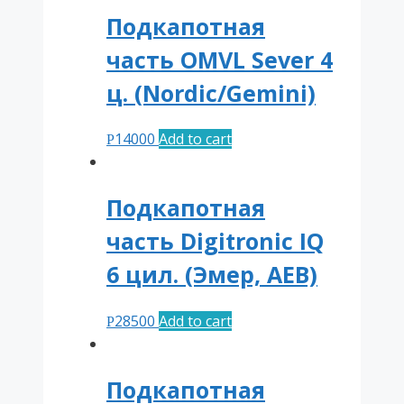
Подкапотная
часть OMVL Sever 4
ц. (Nordic/Gemini)
14000
Add to cart
Р
Подкапотная
часть Digitronic IQ
6 цил. (Эмер, АЕВ)
28500
Add to cart
Р
Подкапотная