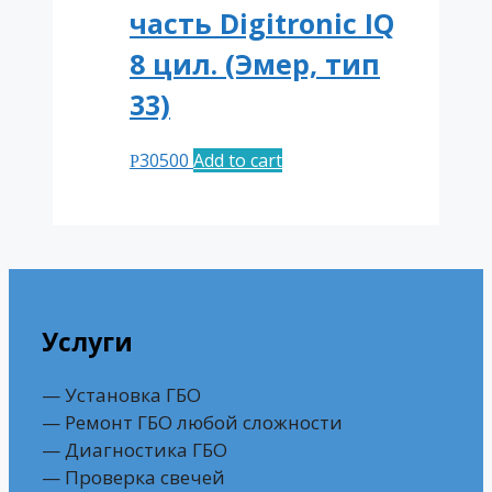
часть Digitronic IQ
8 цил. (Эмер, тип
33)
30500
Add to cart
Р
Услуги
— Установка ГБО
— Ремонт ГБО любой сложности
— Диагностика ГБО
— Проверка свечей