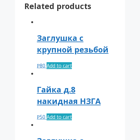
Related products
(нов.
образца)
quantity
Заглушка с
крупной резьбой
80
Add to cart
Р
Гайка д.8
накидная НЗГА
50
Add to cart
Р