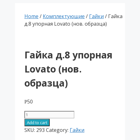
Home
/
Комплектующие
/
Гайки
/ Гайка
д.8 упорная Lovato (нов. образца)
Гайка д.8 упорная
Lovato (нов.
образца)
50
Р
Гайка
д.8
Add to cart
упорная
SKU:
293
Category:
Гайки
Lovato