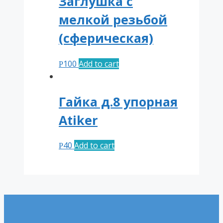
Заглушка с
мелкой резьбой
(сферическая)
100
Add to cart
Р
Гайка д.8 упорная
Atiker
40
Add to cart
Р