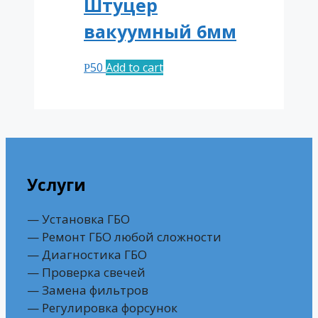
Штуцер
вакуумный 6мм
50
Add to cart
Р
Услуги
— Установка ГБО
— Ремонт ГБО любой сложности
— Диагностика ГБО
— Проверка свечей
— Замена фильтров
— Регулировка форсунок