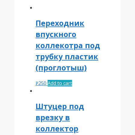
Переходник
впускного
коллекотра под
трубку пластик
(проглотыш)
250
Add to cart
Р
Штуцер под
врезку в
коллектор