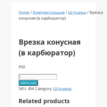
Home
/
Комплектующие
/
Штуцеры
/ Врезка
конусная (в карбюратор)
Врезка конусная
(в карбюратор)
50
Р
Врезка
конусная
Add to cart
(в
SKU:
456
Category:
Штуцеры
карбюратор)
Related products
quantity