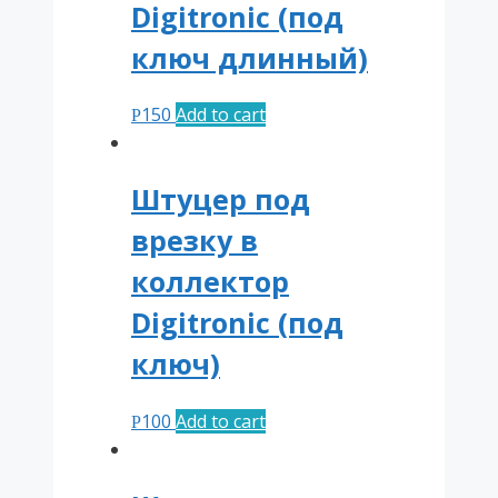
Digitronic (под
ключ длинный)
150
Add to cart
Р
Штуцер под
врезку в
коллектор
Digitronic (под
ключ)
100
Add to cart
Р