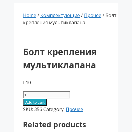
Home
/
Комплектующие
/
Прочее
/ Болт
крепления мультиклапана
Болт крепления
мультиклапана
10
Р
Болт
крепления
Add to cart
мультиклапана
SKU:
356
Category:
Прочее
quantity
Related products