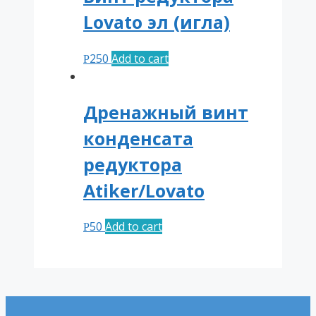
Lovato эл (игла)
250
Add to cart
Р
Дренажный винт
конденсата
редуктора
Atiker/Lovato
50
Add to cart
Р