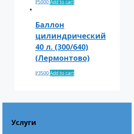
5000
Add to cart
Р
Баллон
цилиндрический
40 л. (300/640)
(Лермонтово)
3500
Add to cart
Р
Услуги