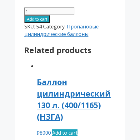
Баллон
цилиндрический
Add to cart
80
SKU:
54
Category:
Пропановые
л.
цилиндрические баллоны
(356/920)
Related products
29
кг
(Лермонтово)
quantity
Баллон
цилиндрический
130 л. (400/1165)
(НЗГА)
8000
Add to cart
Р