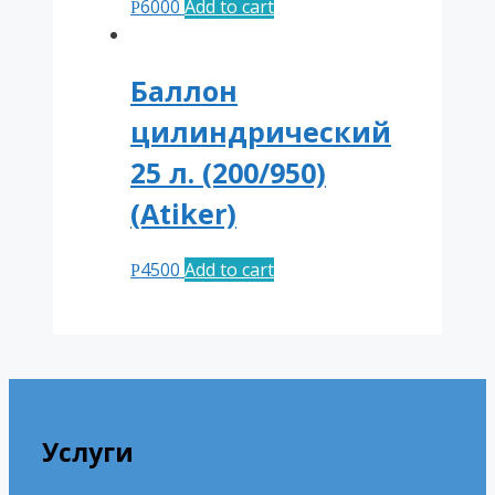
6000
Add to cart
Р
Баллон
цилиндрический
25 л. (200/950)
(Atiker)
4500
Add to cart
Р
Услуги