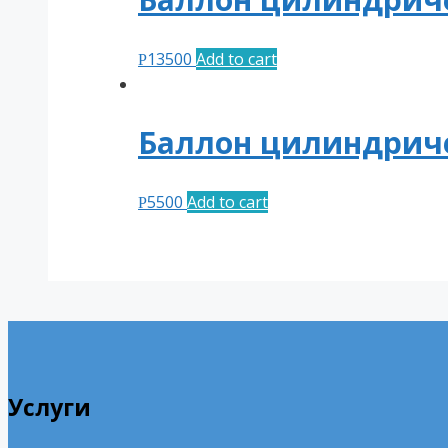
13500
Add to cart
Р
Баллон цилиндричес
5500
Add to cart
Р
Услуги