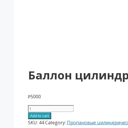
Баллон цилиндри
5000
Р
Баллон
цилиндрический
Add to cart
50
SKU:
44
Category:
Пропановые цилиндричес