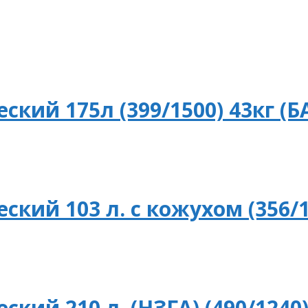
кий 175л (399/1500) 43кг (Б
кий 103 л. с кожухом (356/1
кий 210 л. (НЗГА) (490/1240