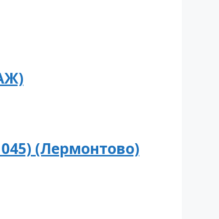
АЖ)
045) (Лермонтово)
)