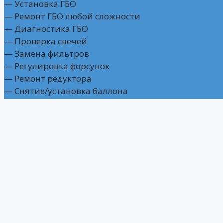
— Установка ГБО
— Ремонт ГБО любой сложности
— Диагностика ГБО
— Проверка свечей
— Замена фильтров
— Регулировка форсунок
— Ремонт редуктора
— Снятие/установка баллона
Часы работы
Пн – Пт: 09:00 – 18:00
Мы на связи
г. Ростов-на-Дону,
ул. Вити Черевичкина, 87
+7 (918) 558-94-40 — Отдел продаж