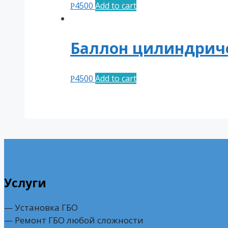
4500
Add to cart
Р
Баллон цилиндричес
4500
Add to cart
Р
Услуги
— Установка ГБО
— Ремонт ГБО любой сложности