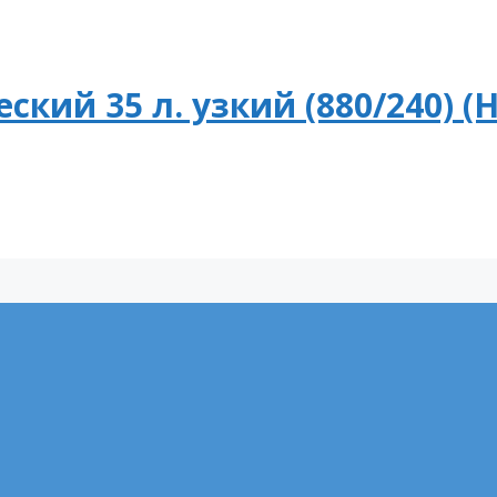
кий 35 л. узкий (880/240) (