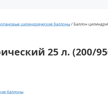
опановые цилиндрические баллоны
/ Баллон цилиндриче
еский 25 л. (200/950
кие баллоны