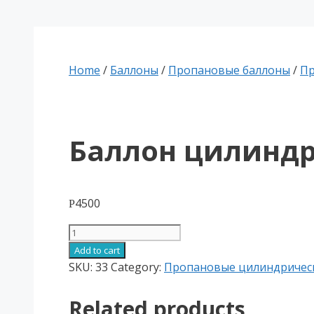
Home
/
Баллоны
/
Пропановые баллоны
/
Пр
Баллон цилиндрич
4500
Р
Баллон
цилиндрический
Add to cart
25
SKU:
33
Category:
Пропановые цилиндричес
л.
(200/950)
Related products