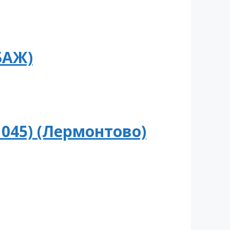
БАЖ)
045) (Лермонтово)