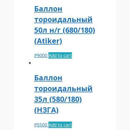
Баллон
тороидальный
50л н/г (680/180)
(Atiker)
9000
Add to cart
Р
Баллон
тороидальный
35л (580/180)
(НЗГА)
5500
Add to cart
Р