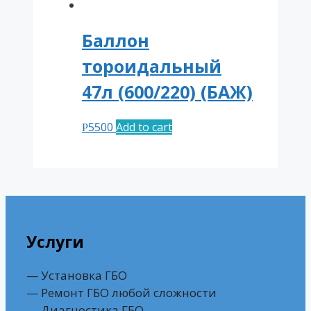
Баллон
тороидальный
47л (600/220) (БАЖ)
5500
Add to cart
Р
Услуги
— Установка ГБО
— Ремонт ГБО любой сложности
— Диагностика ГБО