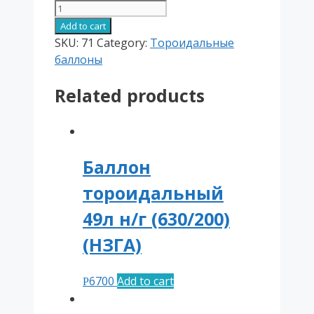
Баллон
тороидальный
Add to cart
50л
SKU:
71
Category:
Тороидальные
(680/180)
баллоны
(Atiker)
Related products
quantity
Баллон
тороидальный
49л н/г (630/200)
(НЗГА)
6700
Add to cart
Р