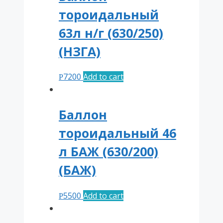
тороидальный
63л н/г (630/250)
(НЗГА)
7200
Add to cart
Р
Баллон
тороидальный 46
л БАЖ (630/200)
(БАЖ)
5500
Add to cart
Р