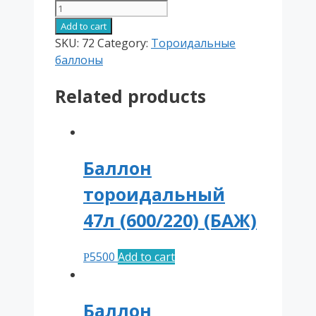
Баллон
тороидальный
Add to cart
50л
SKU:
72
Category:
Тороидальные
н/
баллоны
г
Related products
(680/180)
(Atiker)
quantity
Баллон
тороидальный
47л (600/220) (БАЖ)
5500
Add to cart
Р
Баллон