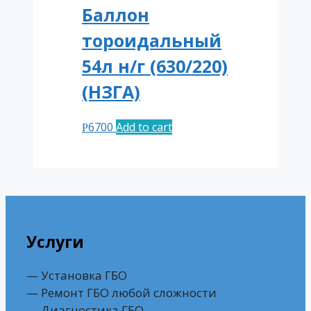
Баллон
тороидальный
54л н/г (630/220)
(НЗГА)
6700
Add to cart
Р
Услуги
— Установка ГБО
— Ремонт ГБО любой сложности
— Диагностика ГБО