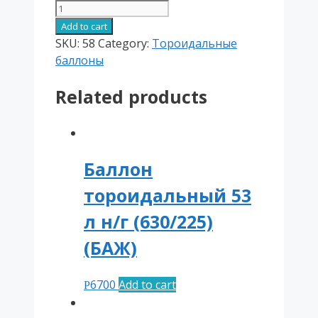
Баллон
тороидальный
Add to cart
35л
SKU:
58
Category:
Тороидальные
(580/180)
баллоны
(НЗГА)
Related products
quantity
Баллон
тороидальный 53
л н/г (630/225)
(БАЖ)
6700
Add to cart
Р