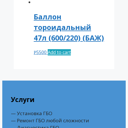
Баллон
тороидальный
47л (600/220) (БАЖ)
5500
Add to cart
Р
Услуги
— Установка ГБО
— Ремонт ГБО любой сложности
— Диагностика ГБО