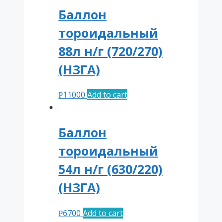
Баллон
тороидальный
88л н/г (720/270)
(НЗГА)
11000
Add to cart
Р
Баллон
тороидальный
54л н/г (630/220)
(НЗГА)
6700
Add to cart
Р