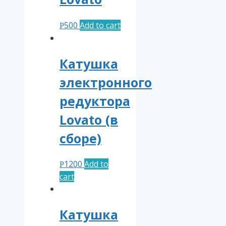
500
Add to cart
Р
Катушка
электронного
редуктора
Lovato (в
сборе)
1200
Add to
Р
cart
Катушка