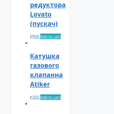
редуктора
Lovato
(пускач)
950
Add to cart
Р
Катушка
газового
клапанна
Atiker
350
Add to cart
Р