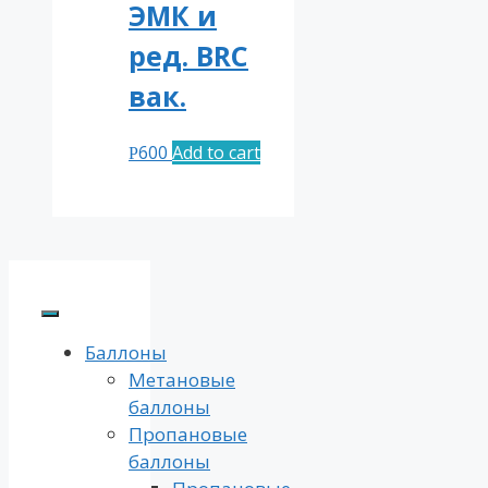
ЭМК и
ред. BRC
вак.
600
Add to cart
Р
Баллоны
Метановые
баллоны
Пропановые
баллоны