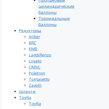
Пропановые
цилиндрические
баллоны
Тороидальные
баллоны
Редукторы
Atiker
BRC
KME
LandiRenzo
Lovato
OMVL
Poletron
Tomasetto
Zavolli
Шланги
Труба
Труба