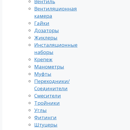
Вентиль
Вентиляционная
камера
Гайки
Дозаторы
Жиклеры
Инсталяционные
наборы
Крепеж
Манометры
Муфты
Переходники/
Соединители
Смесители
Тройники
Углы
Фитинги
Штуцеры