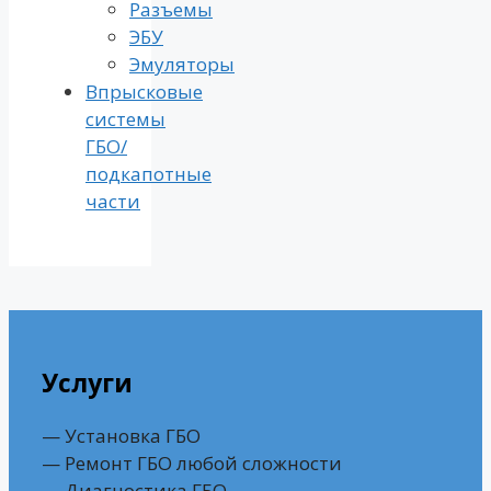
Разъемы
ЭБУ
Эмуляторы
Впрысковые
системы
ГБО/
подкапотные
части
Услуги
— Установка ГБО
— Ремонт ГБО любой сложности
— Диагностика ГБО