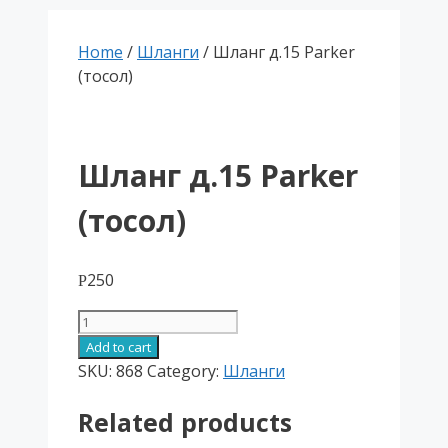
Home
/
Шланги
/ Шланг д.15 Parker
(тосол)
Шланг д.15 Parker
(тосол)
250
Р
Шланг
д.15
Add to cart
Parker
SKU:
868
Category:
Шланги
(тосол)
Related products
quantity