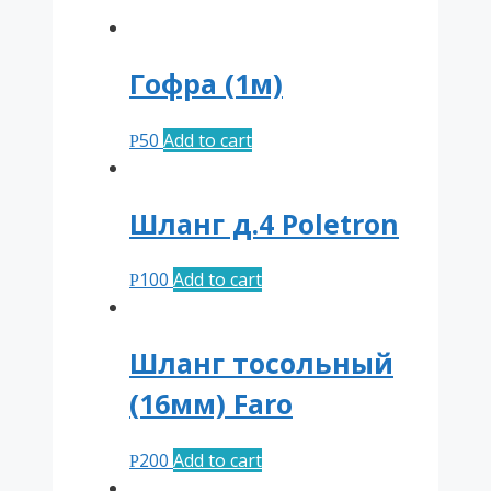
Гофра (1м)
50
Add to cart
Р
Шланг д.4 Poletron
100
Add to cart
Р
Шланг тосольный
(16мм) Faro
200
Add to cart
Р