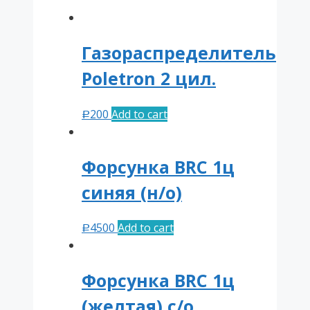
quantity
Газораспределитель
Poletron 2 цил.
200
Add to cart
Р
Форсунка BRC 1ц
синяя (н/о)
4500
Add to cart
Р
Форсунка BRC 1ц
(желтая) с/о