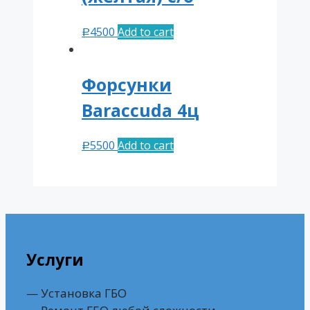
4500
Add to cart
Р
Форсунки
Baraccuda 4ц
5500
Add to cart
Р
Услуги
— Установка ГБО