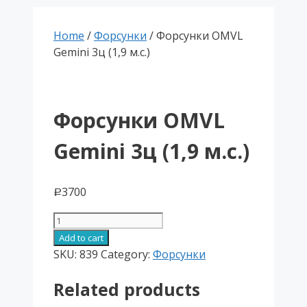
Home
/
Форсунки
/ Форсунки OMVL
Gemini 3ц (1,9 м.с.)
Форсунки OMVL
Gemini 3ц (1,9 м.с.)
3700
Р
Форсунки
OMVL
Add to cart
Gemini
SKU:
839
Category:
Форсунки
3ц
Related products
(1,9
м.с.)