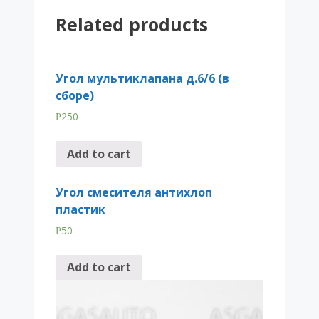
рез.кольцо
Related products
quantity
Угол мультиклапана д.6/6 (в
сборе)
250
Р
Add to cart
Угол смесителя антихлоп
пластик
50
Р
Add to cart