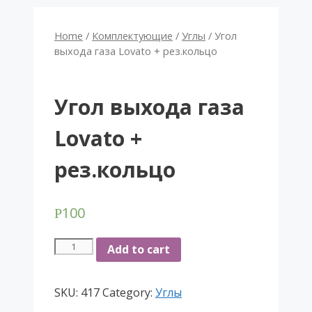
Home
/
Комплектующие
/
Углы
/ Угол
выхода газа Lovato + рез.кольцо
Угол выхода газа
Lovato +
рез.кольцо
100
Р
Угол
Add to cart
выхода
газа
SKU:
417
Category:
Углы
Lovato
+