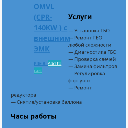
OMVL
(CPR-
Услуги
140KW ) с
— Установка ГБО
внешним
— Ремонт ГБО
любой сложности
ЭМК
— Диагностика ГБО
— Проверка свечей
4800
Add to
Р
— Замена фильтров
cart
— Регулировка
форсунок
— Ремонт
редуктора
— Снятие/установка баллона
Часы работы