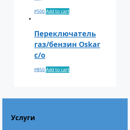
500
Add to cart
Р
Переключатель
газ/бензин Oskar
с/о
850
Add to cart
Р
Услуги