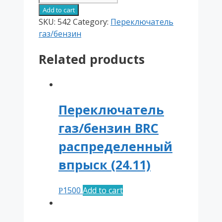
Compact/Zenit
Add to cart
quantity
SKU:
542
Category:
Переключатель
газ/бензин
Related products
Переключатель
газ/бензин BRC
распределенный
впрыск (24.11)
1500
Add to cart
Р