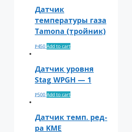
Датчик
температуры газа
Tamona (тройник)
450
Add to cart
Р
Датчик уровня
Stag WPGH — 1
500
Add to cart
Р
Датчик темп. ред-
ра KME