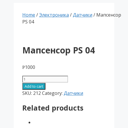
Home
/
Электроника
/
Датчики
/ Мапсенсор
PS 04
Мапсенсор PS 04
1000
Р
Мапсенсор
PS
Add to cart
04
SKU:
212
Category:
Датчики
quantity
Related products