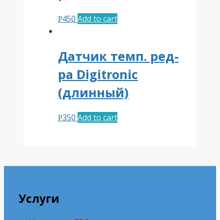
450
Add to cart
Р
Датчик темп. ред-
ра Digitronic
(длинный)
350
Add to cart
Р
Услуги