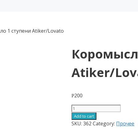
о 1 ступени Atiker/Lovato
Коромысл
Atiker/Lov
200
Р
Коромысло
1
Add to cart
ступени
SKU:
362
Category:
Прочее
Atiker/Lovato
quantity