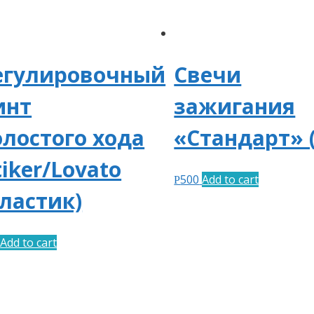
егулировочный
Свечи
инт
зажигания
олостого хода
«Стандарт» (
tiker/Lovato
500
Add to cart
Р
пластик)
Add to cart