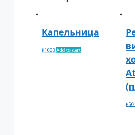
Капельница
Р
в
1000
Add to cart
Р
х
A
(
50
Р