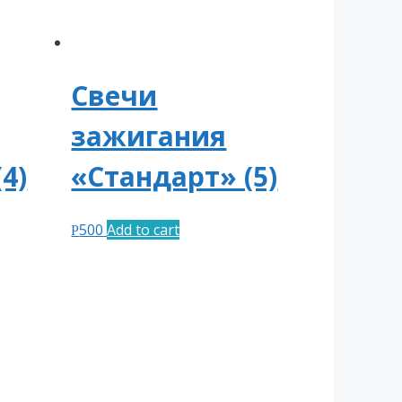
Свечи
зажигания
4)
«Стандарт» (5)
500
Add to cart
Р