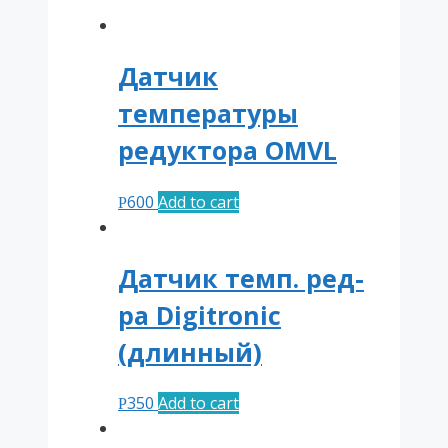
Датчик
температуры
редуктора OMVL
600
Add to cart
Р
Датчик темп. ред-
ра Digitronic
(длинный)
350
Add to cart
Р