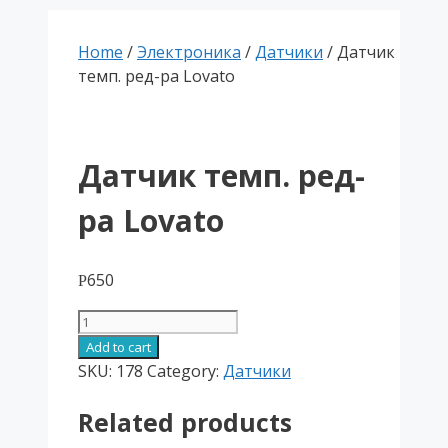
Home
/
Электроника
/
Датчики
/ Датчик
темп. ред-ра Lovato
Датчик темп. ред-
ра Lovato
650
Р
Датчик
темп.
Add to cart
ред-
SKU:
178
Category:
Датчики
ра
Related products
Lovato
quantity