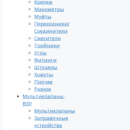
Крепеж
Манометры
Муфты
Переходники/
Соединители
Смесители
Тройники
Углы
Фитинги
Штуцеры
Хомуты
Прочее
Разное
Мультиклапаны,
ВЗУ
Мультиклапаны
Заправочные
устройства