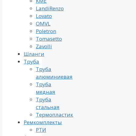
KME
LandiRenzo
Lovato
OMVL
Poletron
Tomasetto
Zavolli
Шланги
Труба
Труба
алюминиевая
Труба
медная
Труба
стальная
Термопластик
Ремкомплекты
РТИ