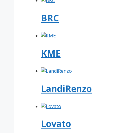
BRC
KME
LandiRenzo
Lovato