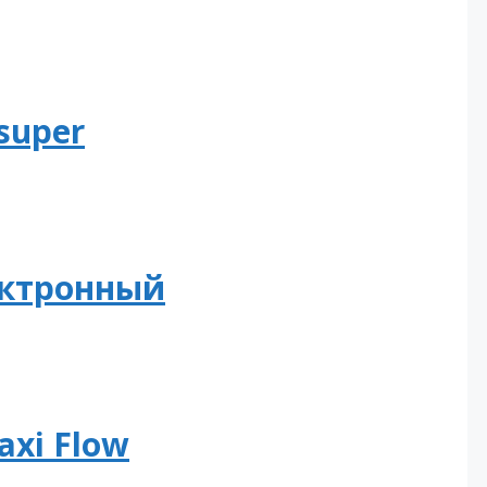
 super
ектронный
xi Flow